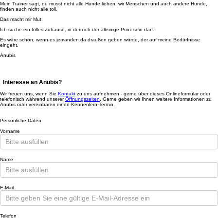
Mein Trainer sagt, du musst nicht alle Hunde lieben, wir Menschen und auch andere Hunde,
finden auch nicht alle toll.
Das macht mir Mut.
Ich suche ein tolles Zuhause, in dem ich der alleinige Prinz sein darf.
Es wäre schön, wenn es jemanden da draußen geben würde, der auf meine Bedürfnisse
eingeht.
Anubis
Interesse an Anubis?
Wir freuen uns, wenn Sie
Kontakt
zu uns aufnehmen - gerne über dieses Onlineformular oder
telefonisch während unserer
Öffnungszeiten
. Gerne geben wir Ihnen weitere Informationen zu
Anubis oder vereinbaren einen Kennenlern-Termin.
Persönliche Daten
Vorname
Name
E-Mail
Telefon