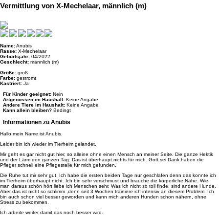
Vermittlung von X-Mechelaar, männlich (m)
Name:
Anubis
Rasse:
X-Mechelaar
Geburtsjahr:
04/2022
Geschlecht:
männlich (m)
Größe:
groß
Farbe:
gestromt
Kastriert:
Ja
Für Kinder geeignet:
Nein
Artgenossen im Haushalt:
Keine Angabe
Andere Tiere im Haushalt:
Keine Angabe
Kann allein bleiben?
Bedingt
Informationen zu Anubis
Hallo mein Name ist Anubis.
Leider bin ich wieder im Tierheim gelandet.
Mir geht es gar nicht gut hier, so alleine ohne einen Mensch an meiner Seite. Die ganze Hektik
und der Lärm den ganzen Tag. Das ist überhaupt nichts für mich. Gott sei Dank haben die
Pfleger schnell eine Pflegestelle für mich gefunden.
Die Ruhe tut mir sehr gut. Ich habe die ersten beiden Tage nur geschlafen denn das konnte ich
im Tierheim überhaupt nicht. Ich bin sehr verschmust und brauche die körperliche Nähe. Wie
man daraus schön hört liebe ich Menschen sehr. Was ich nicht so toll finde, sind andere Hunde.
Aber das ist nicht so schlimm ,denn seit 3 Wochen trainiere ich intensiv an diesem Problem. Ich
bin auch schon viel besser geworden und kann mich anderen Hunden schon nähern, ohne
Stress zu bekommen.
Ich arbeite weiter damit das noch besser wird.