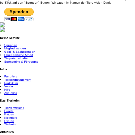
bei Klick auf den "Spenden"-Button. Wir sagen im Namen der Tiere vielen Dank.
Deine Mithilfe
Spenden
Mitglied werden
Geld- & Sachspenden
Ehrenamtliche Arbeit
Tierpatenschaften
Sponsoring & Förderung
Infos
Fundtiere
Tierschutzunterricht
Praktikum
Verein
Hilfe
Aktuelles
Das Tierheim
Tiervermittlung
Hunde
Katzen
Kleintiere
Exoten
Tierheim
Aktuelles