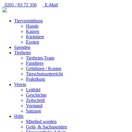
0201 / 83 72 350
E-Mail
Tiervermittlung
Hunde
Katzen
Kleintiere
Exoten
Spenden
Tierheim
Tierheim-Team
Fundtiere
Gebühren / Kosten
Tierschutzunterricht
Praktikum
Verein
Leitbild
Geschichte
Zeitschrift
Vorstand
Satzung
Hilfe
Mitglied werden
Geld- & Sachspenden