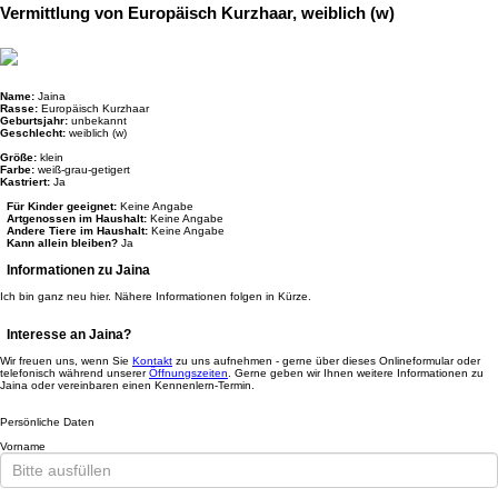
Vermittlung von Europäisch Kurzhaar, weiblich (w)
Name:
Jaina
Rasse:
Europäisch Kurzhaar
Geburtsjahr:
unbekannt
Geschlecht:
weiblich (w)
Größe:
klein
Farbe:
weiß-grau-getigert
Kastriert:
Ja
Für Kinder geeignet:
Keine Angabe
Artgenossen im Haushalt:
Keine Angabe
Andere Tiere im Haushalt:
Keine Angabe
Kann allein bleiben?
Ja
Informationen zu Jaina
Ich bin ganz neu hier. Nähere Informationen folgen in Kürze.
Interesse an Jaina?
Wir freuen uns, wenn Sie
Kontakt
zu uns aufnehmen - gerne über dieses Onlineformular oder
telefonisch während unserer
Öffnungszeiten
. Gerne geben wir Ihnen weitere Informationen zu
Jaina oder vereinbaren einen Kennenlern-Termin.
Persönliche Daten
Vorname