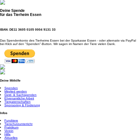
Deine Spende
für das Tierheim Essen
IBAN: DE11 3605 0105 0004 9131 33
Das Spendenkonto des Tierheims Essen bei der Sparkasse Essen - oder alternativ via PayPal
bei Klick auf den "Spenden"-Button. Wir sagen im Namen der Tiere vielen Dank.
Deine Mithilfe
Spenden
Mitglied werden
Geld- & Sachspenden
Ehrenamtliche Arbeit
Tierpatenschaften
Sponsoring & Förderung
Infos
Fundtiere
Tierschutzunterricht
Praktikum
Verein
Hilfe
Aktuelles